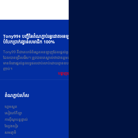
Tony99៖ បញ្ជីនៃតំណភ្ជាប់រន្ធដោតអនឡាញ Gacor ច្រើនបំផុតប្រឆាំងនឹងការ
បំបែកប្រាក់រង្វាន់សមាជិក 100%
Tony99 គឺជាគេហទំព័រស្លតអនឡាញដែលផ្តល់នូវបទពិសោធន៍លេងដ៏ល្អបំផុតជាមួយនឹងបញ្ជីតំណ
ដែលបានជ្រើសរើស។ ត្រូវបានគេស្គាល់ថាជាឧត្តមភាពនៅក្នុងស្ថេរភាពហ្គេម រន្ធដោតនៅ Tony99
មានទំនោរផ្តល់នូវលទ្ធផលជាប់លាប់ដោយគ្មានឧបសគ្គសំខាន់ៗ ធ្វើឱ្យវាល្អ ឬផ្តល់នូវការឈ្នះញឹក
ញាប់។
បង្ហាញច្រើនទៀត
ជាមួយនឹងមុខងារប្រឆាំងនឹងការគាំង អ្នកភ្នាល់អាចរីករាយនឹងហ្គេមដោយគ្មានការរំខានភ្លាមៗ។ ការ
ផ្សព្វផ្សាយដ៏គួរឱ្យទាក់ទាញក៏ជាលក្ខណៈរបស់ Tony99 ជាមួយនឹងប្រាក់រង្វាន់សមាជិក 100%
ដែលបង្កើនឱកាសនៃការឈ្នះរបស់អ្នក។ គេហទំព័រនេះផ្តល់នូវបទពិសោធន៍លេងស្លុតប្រកបដោយ
សុវត្ថិភាព យុត្តិធម៌ និងគួរឱ្យរំភើបសម្រាប់អ្នកគាំទ្រល្បែងអនឡាញ ដែលធ្វើឱ្យវាក្លាយជាជម្រើសដ៏
តំណភ្ជាប់រហ័ស
Tony99
ពេញនិយមនៅក្នុងសហគមន៍ល្បែងអនឡាញ។
ហ្គេមស្លត
វីអាយភី
សៀវភៅកីឡា
ទាក់ទងមកយើងខ្ញុំ
លក្ខណៈ 5 នៃហ្គេមស្លតប្រឆាំងការបង្ក្រាបនៅលើគេហទំព័រ Tony99
កាស៊ីណូបន្តផ្ទាល់
ទាញយកកម្មវិធី
ល្បែងបៀរ
សម្ព័ន្ធ
នៅក្នុងពិភពនៃល្បែងអនឡាញ អ្នកភ្នាល់តែងតែស្វែងរកហ្គេមស្លុតដែលមិនត្រឹមតែមានភាពសប្បាយ
រីករាយប៉ុណ្ណោះទេ ប៉ុន្តែក៏មានអត្រាឈ្នះដែលមានស្ថេរភាព និងយុត្តិធម៌ផងដែរ។ រឿងមួយដែលអ្នក
សមរភូមិ
ភ្នាល់ពិតជាជៀសវាងគឺបទពិសោធន៍លាក់កំបាំង ដែលហ្គេមផ្តល់ការឈ្នះជាមួយនឹងប្រេកង់ទាប ឬការ