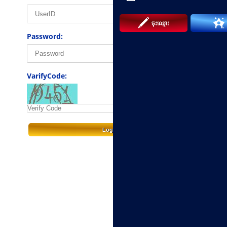
ចុះឈ្មោះ
Password:
VarifyCode: