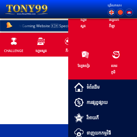
ជ្រើសភាសា៖
ហ្គេម
សៀវភៅ
o Tony99kh Gaming Website 🇰🇭 Special Bonus Offer •10% Bonus on Every Depo
ស្លត
កីឡា
CHALLENGE
ហ្គេមស្លត
កីឡា
កាស៊ីណូឡាយផ្ទាល់
ល្បែងបៀរ
ល្បែងបៀរ
សមរ
ភូមិ
ទំព័រដើម
ការផ្សព្វផ្សាយ
វីអាយភី
ទាញយកកម្មវិធី