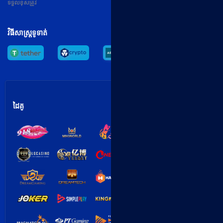
ភាពអាចរកបាននៃ Clear RTP
ទទួលខុសត្រូវ
ត្រឡប់ទៅអ្នកលេង (RTP) គឺជាភាគរយជាមធ្យមនៃការភ្នាល់សរុបដែលប្រគល់ជូនអ្នកភ្នាល់
ក្នុងរយៈពេលជាក់លាក់មួយ។ ហ្គេមស្លតប្រឆាំងការគាំងនៅលើគេហទំព័រ Tony99 តែងតែ
ផ្តល់នូវ RTP ច្បាស់លាស់ និងយុត្តិធម៌។
វិធី​សា​ស្រ្ត​ទូទាត់
ព័ត៌មានទាក់ទងនឹងភាគរយ RTP នេះជាទូទៅអាចត្រូវបានរកឃើញនៅក្នុងការពិពណ៌នា
ហ្គេម ឬនៅក្នុងផ្នែកជំនួយ។ តាមរយៈការយល់ដឹងអំពីភាគរយ RTP អ្នកភ្នាល់អាចធ្វើការ
សម្រេចចិត្តបានប្រសើរជាងមុនទាក់ទងនឹងហ្គេមដែលពួកគេចង់លេង។
ភាពញឹកញាប់នៃការឈ្នះដែលសមហេតុផល
ហ្គេមស្លតប្រឆាំងការបំបែកមានទំនោរទៅរកប្រេកង់ឈ្នះដោយស្មើភាព និងមានតុល្យភាព។
នេះមានន័យថាអ្នកភ្នាល់នឹងជួបប្រទះការឈ្នះក្នុងចន្លោះពេលសមស្របមួយ មិនមែនក្នុងរយៈ
ពេលយូរនោះទេ។
ដៃគូ
ហ្គេមបែបនេះផ្តល់នូវអារម្មណ៍ស៊ីសង្វាក់នៃការឈ្នះ រក្សាកម្រិតនៃការពេញចិត្តរបស់អ្នកភ្នាល់
និងការពារអារម្មណ៍មិនសប្បាយចិត្ត ពីព្រោះការឈ្នះគឺពិបាកក្នុងការទទួលបាន។
លក្ខណៈពិសេសប្រាក់រង្វាន់ប្រាក់ចំណេញ
ហ្គេមស្លតប្រឆាំងការបំបែកនៅលើគេហទំព័រ Tony99 ជាញឹកញាប់ត្រូវបានបំពាក់ដោយ
មុខងារប្រាក់រង្វាន់ដែលរកបានប្រាក់ចំណេញ។ លក្ខណៈពិសេសទាំងនេះអាចជាការបង្វិល
ដោយឥតគិតថ្លៃ ហ្គេមប្រាក់រង្វាន់អន្តរកម្ម និមិត្តសញ្ញាព្រៃបន្ថែម ឬលក្ខណៈពិសេសផ្សេង
ទៀតដែលអាចបង្កើនឱកាសរបស់អ្នកភ្នាល់ក្នុងការឈ្នះរង្វាន់ធំ។
លក្ខណៈពិសេសទាំងនេះត្រូវបានរចនាឡើងដើម្បីផ្តល់នូវបទពិសោធន៍លេងហ្គេមដែល
ទាក់ទាញជាងមុន ខណៈពេលដែលបង្កើនឱកាសនៃការឈ្នះរបស់អ្នក។
បំរែបំរួលភ្នាល់ធំទូលាយ
បំរែបំរួលនៃការភ្នាល់ដ៏ធំទូលាយគឺជាមុខងារសំខាន់នៃហ្គេមស្លតប្រឆាំងការបំបែកនៅលើបញ្ជី
Tony99។ នេះមានន័យថាអ្នកភ្នាល់មានភាពបត់បែនក្នុងការជ្រើសរើសទំហំភ្នាល់ទៅតាម