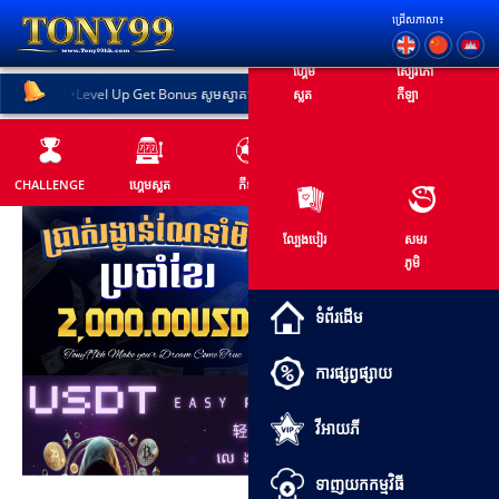
ជ្រើសភាសា៖
ហ្គេម
សៀវភៅ
hback •Level Up Get Bonus សូមស្វាគមន៍មកកាន់ វេបសាយហ្គេមកម្សាន្ត Tony99kh 🇰
ស្លត
កីឡា
CHALLENGE
ហ្គេមស្លត
កីឡា
កាស៊ីណូឡាយផ្ទាល់
ល្បែងបៀរ
ល្បែងបៀរ
សមរ
ភូមិ
ទំព័រដើម
ការផ្សព្វផ្សាយ
វីអាយភី
ទាញយកកម្មវិធី