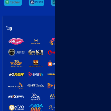
សម្រេចចិត្តបានប្រសើរជាងមុនទាក់ទងនឹងហ្គេមដែលពួកគេចង់លេង។
ភាពញឹកញាប់នៃការឈ្នះដែលសមហេតុផល
ហ្គេមស្លតប្រឆាំងការបំបែកមានទំនោរទៅរកប្រេកង់ឈ្នះដោយស្មើភាព និងមានតុល្យភាព។
នេះមានន័យថាអ្នកភ្នាល់នឹងជួបប្រទះការឈ្នះក្នុងចន្លោះពេលសមស្របមួយ មិនមែនក្នុងរយៈ
ពេលយូរនោះទេ។
ដៃគូ
ហ្គេមបែបនេះផ្តល់នូវអារម្មណ៍ស៊ីសង្វាក់នៃការឈ្នះ រក្សាកម្រិតនៃការពេញចិត្តរបស់អ្នកភ្នាល់
និងការពារអារម្មណ៍មិនសប្បាយចិត្ត ពីព្រោះការឈ្នះគឺពិបាកក្នុងការទទួលបាន។
លក្ខណៈពិសេសប្រាក់រង្វាន់ប្រាក់ចំណេញ
ហ្គេមស្លតប្រឆាំងការបំបែកនៅលើគេហទំព័រ Tony99 ជាញឹកញាប់ត្រូវបានបំពាក់ដោយ
មុខងារប្រាក់រង្វាន់ដែលរកបានប្រាក់ចំណេញ។ លក្ខណៈពិសេសទាំងនេះអាចជាការបង្វិល
ដោយឥតគិតថ្លៃ ហ្គេមប្រាក់រង្វាន់អន្តរកម្ម និមិត្តសញ្ញាព្រៃបន្ថែម ឬលក្ខណៈពិសេសផ្សេង
ទៀតដែលអាចបង្កើនឱកាសរបស់អ្នកភ្នាល់ក្នុងការឈ្នះរង្វាន់ធំ។
លក្ខណៈពិសេសទាំងនេះត្រូវបានរចនាឡើងដើម្បីផ្តល់នូវបទពិសោធន៍លេងហ្គេមដែល
ទាក់ទាញជាងមុន ខណៈពេលដែលបង្កើនឱកាសនៃការឈ្នះរបស់អ្នក។
បំរែបំរួលភ្នាល់ធំទូលាយ
បំរែបំរួលនៃការភ្នាល់ដ៏ធំទូលាយគឺជាមុខងារសំខាន់នៃហ្គេមស្លតប្រឆាំងការបំបែកនៅលើបញ្ជី
Tony99។ នេះមានន័យថាអ្នកភ្នាល់មានភាពបត់បែនក្នុងការជ្រើសរើសទំហំភ្នាល់ទៅតាម
ចំណូលចិត្ត និងថវិការបស់ពួកគេ។
ហ្គេមដែលមានការភ្នាល់ច្រើនប្រភេទអនុញ្ញាតឱ្យអ្នកភ្នាល់កំណត់ការភ្នាល់របស់ពួកគេកាន់តែ
ច្បាស់លាស់ ដូច្នេះពួកគេអាចគ្រប់គ្រងកម្រិតនៃហានិភ័យ និងការឈ្នះដែលមានសក្តានុពល
ស្របតាមការចង់បានរបស់ពួកគេ។
តម្លាភាពក្នុងលទ្ធផលហ្គេម