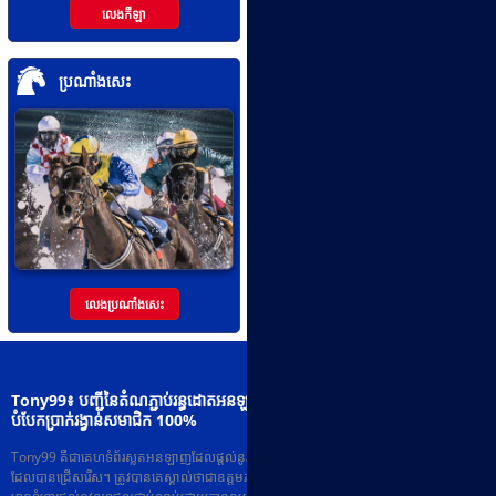
លេងកីឡា
លេងឆ្នោត
ប្រណាំងសេះ
សមរភូមិ
លេងប្រណាំងសេះ
លេងស្ទូចត្រី
Tony99៖ បញ្ជីនៃតំណភ្ជាប់រន្ធដោតអនឡាញ Gacor ច្រើនបំផុតប្រឆាំងនឹងការ
បំបែកប្រាក់រង្វាន់សមាជិក 100%
Tony99 គឺជាគេហទំព័រស្លតអនឡាញដែលផ្តល់នូវបទពិសោធន៍លេងដ៏ល្អបំផុតជាមួយនឹងបញ្ជីតំណ
ដែលបានជ្រើសរើស។ ត្រូវបានគេស្គាល់ថាជាឧត្តមភាពនៅក្នុងស្ថេរភាពហ្គេម រន្ធដោតនៅ Tony99