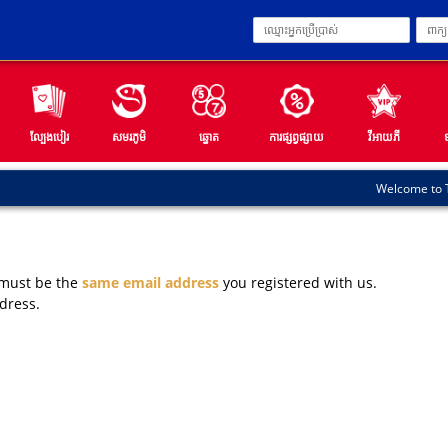
ល្បែងបៀរ
សមរភូមិ
ឆ្នោត
ការផ្សព្វផ្សាយ
វីអាយភី
Welcome to To
 must be the
same email address
you registered with us.
dress.