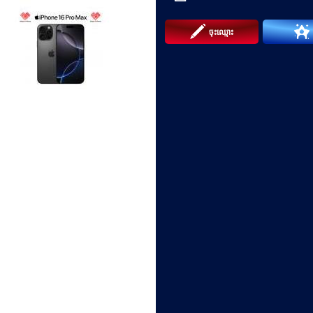
ចុះឈ្មោះ