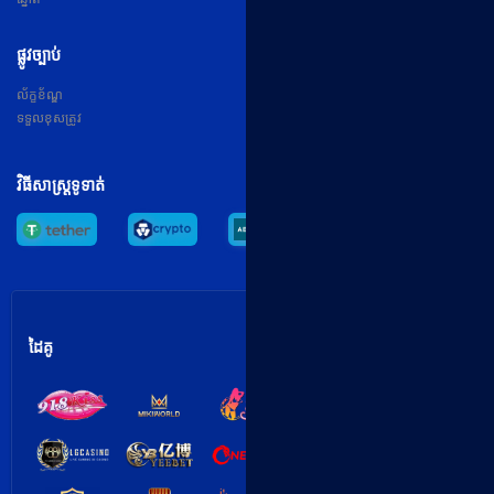
ទូទាត់មិនគ្រប់គ្រាន់។
គេហទំព័រ Tony99 ត្រូវបានគេស្គាល់ថាសម្រាប់ការផ្តល់នូវបទពិសោធន៍លេងហ្គេមដ៏សមរម្យ និង
ផ្លូវច្បាប់
រក្សាការភ្ជាប់
គួរឱ្យចាប់អារម្មណ៍ រួមទាំងហ្គេមស្លតប្រឆាំងនឹងការបំបែក នៅក្នុងការពិនិត្យឡើងវិញនេះ យើងនឹង
ពន្យល់ពីលក្ខណៈសំខាន់ៗចំនួនប្រាំនៃហ្គេមស្លតប្រឆាំងការបំបែក ដែលអ្នកអាចរីករាយនៅលើ
គេហទំព័រ Tony99។
ល័ក្ខខ័ណ្ឌ
ភាពអាចរកបាននៃ Clear RTP
ទទួលខុសត្រូវ
ត្រឡប់ទៅអ្នកលេង (RTP) គឺជាភាគរយជាមធ្យមនៃការភ្នាល់សរុបដែលប្រគល់ជូនអ្នកភ្នាល់
ក្នុងរយៈពេលជាក់លាក់មួយ។ ហ្គេមស្លតប្រឆាំងការគាំងនៅលើគេហទំព័រ Tony99 តែងតែ
ផ្តល់នូវ RTP ច្បាស់លាស់ និងយុត្តិធម៌។
វិធី​សា​ស្រ្ត​ទូទាត់
ព័ត៌មានទាក់ទងនឹងភាគរយ RTP នេះជាទូទៅអាចត្រូវបានរកឃើញនៅក្នុងការពិពណ៌នា
ហ្គេម ឬនៅក្នុងផ្នែកជំនួយ។ តាមរយៈការយល់ដឹងអំពីភាគរយ RTP អ្នកភ្នាល់អាចធ្វើការ
សម្រេចចិត្តបានប្រសើរជាងមុនទាក់ទងនឹងហ្គេមដែលពួកគេចង់លេង។
ភាពញឹកញាប់នៃការឈ្នះដែលសមហេតុផល
ហ្គេមស្លតប្រឆាំងការបំបែកមានទំនោរទៅរកប្រេកង់ឈ្នះដោយស្មើភាព និងមានតុល្យភាព។
នេះមានន័យថាអ្នកភ្នាល់នឹងជួបប្រទះការឈ្នះក្នុងចន្លោះពេលសមស្របមួយ មិនមែនក្នុងរយៈ
ពេលយូរនោះទេ។
ដៃគូ
ហ្គេមបែបនេះផ្តល់នូវអារម្មណ៍ស៊ីសង្វាក់នៃការឈ្នះ រក្សាកម្រិតនៃការពេញចិត្តរបស់អ្នកភ្នាល់
និងការពារអារម្មណ៍មិនសប្បាយចិត្ត ពីព្រោះការឈ្នះគឺពិបាកក្នុងការទទួលបាន។
លក្ខណៈពិសេសប្រាក់រង្វាន់ប្រាក់ចំណេញ
ហ្គេមស្លតប្រឆាំងការបំបែកនៅលើគេហទំព័រ Tony99 ជាញឹកញាប់ត្រូវបានបំពាក់ដោយ
មុខងារប្រាក់រង្វាន់ដែលរកបានប្រាក់ចំណេញ។ លក្ខណៈពិសេសទាំងនេះអាចជាការបង្វិល
ដោយឥតគិតថ្លៃ ហ្គេមប្រាក់រង្វាន់អន្តរកម្ម និមិត្តសញ្ញាព្រៃបន្ថែម ឬលក្ខណៈពិសេសផ្សេង
ទៀតដែលអាចបង្កើនឱកាសរបស់អ្នកភ្នាល់ក្នុងការឈ្នះរង្វាន់ធំ។