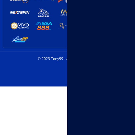
了 Tony99 致力于提供最佳游戏体验的承诺。
常见问题解答
Tony99 网站上的防崩溃槽是什么？
Tony99 列表中的防破解老虎机是提供合理获胜频率和有利可图的奖励功
能的老虎机游戏，可让赌徒免于作弊的令人沮丧的经历。
如何选择一款防破解老虎机游戏？
选择 RTP 百分比高、奖励功能信息清晰且投注种类丰富的游戏，以最大限
© 2023 Tony99 - All Right Reserved.
度地提高获胜机会。
为什么游戏结果的透明度很重要？
Tony99 的游戏结果由随机数生成器 (RNG) 保证透明，确保奖金和游戏结
果对所有投注者来说都是真正随机和公平的。
100% 会员奖金适用于防破解老虎机吗？
Tony99 提供 100% 会员奖金，您可以在玩防破解老虎机时利用该奖金来
增加获胜的机会。