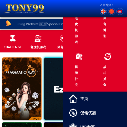
语言选择：
老
体
9kh Gaming Website 🇰🇭 Special Bonus Offer •10% Bonus on Every Deposit •20
虎
育
机
博
游
彩
戏
CHALLENGE
老虎机游戏
体育博彩
真人娱乐场
棋牌扑克
棋
战
牌
斗
扑
捕
克
鱼
主页
促销优惠
VIP专区