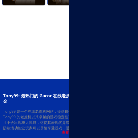
Tony99: 最热门的 Gacor 在线老虎机链接列表 反破解 100% 会员奖
金
Tony99 是一个在线老虎机网站，提供最佳游戏体验，并附有精选链接列表。
Tony99 的老虎机以其卓越的游戏稳定性而闻名，通常能够提供稳定的游戏结果，
且不会出现重大障碍，这使其表现优异或经常带来赢钱的机会。
防崩溃功能让玩家可以尽情享受游戏，避免突然中断。诱人的促销活动也是
查看更多
Tony99的一大特色，100%的会员奖金更能提升您的赢钱几率。该网站为在线赌