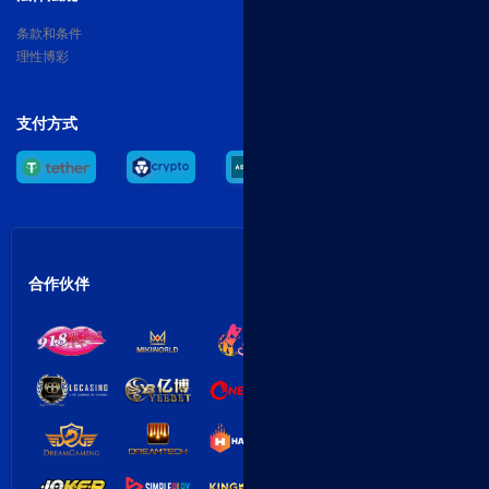
RTP百分比，博彩玩家可以更好地决定玩哪些游戏。
条款和条件
合理的中奖频率
理性博彩
防破解老虎机游戏通常拥有公平均衡的中奖频率。这意味着玩家将在合理
的时间间隔内（而非很长一段时间内）获得奖金。
这样的游戏提供了更持续的获胜感觉，保持了赌徒的满意度，并防止了由
支付方式
于难以获胜而产生的挫败感。
盈利奖金功能
Tony99 网站上的防破解老虎机游戏通常都配有丰厚的奖励功能。这些功
能可以是免费旋转、互动奖励游戏、额外的百搭符号，或其他可以增加玩
家赢得大奖机会的特殊功能。
这些功能旨在提供更具吸引力的游戏体验，同时增加您获胜的机会。
广泛的投注变化
合作伙伴
广泛的投注选项是Tony99列表中防破解老虎机游戏的一大特色。这意味
着玩家可以根据自己的偏好和预算灵活选择投注额。
具有多种投注方式的游戏允许投注者更精确地设置投注，从而他们可以根
据自己的意愿控制风险水平和潜在的赢利。
游戏结果的透明化
Tony99 网站上的防崩溃老虎机游戏的一个重要特点是游戏结果透明。该
网站使用经过独立测试的随机数生成器 (RNG)，以确保游戏结果真正随机
且不可操纵。
这种透明度让投注者相信他们是在公平的环境中游戏，并且不会受到任何
有害干扰。