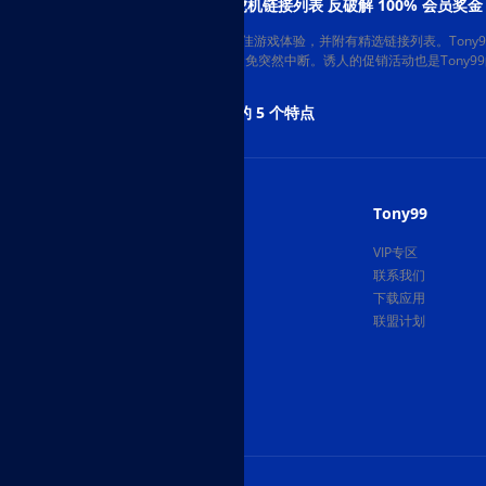
Tony99: 最热门的 Gacor 在线老虎机链接列表 反破解 100% 会员奖金
Tony99 是一个在线老虎机网站，提供最佳游戏体验，并附有精选链接列表。To
防崩溃功能让玩家可以尽情享受游戏，避免突然中断。诱人的促销活动也是Tony
Tony99 网站上防破解老虎机游戏的 5 个特点
在在线赌博的世界里，玩家们通常寻找的老虎机游戏不仅有趣，而且赢率稳定且公
Tony99 网站以提供公平有趣的游戏体验而闻名，其中包括防破解老虎机游戏。在本
清晰 RTP 的可用性
玩家回报率 (RTP) 是指在一定时间段内返还给玩家的总投注额的平均百分比。
快速链接
Tony99
关于RTP百分比的信息通常可以在游戏描述或帮助部分找到。通过了解RT
老虎机游戏
VIP专区
合理的中奖频率
体育博彩
联系我们
防破解老虎机游戏通常拥有公平均衡的中奖频率。这意味着玩家将在合理的
真人娱乐场
这样的游戏提供了更持续的获胜感觉，保持了赌徒的满意度，并防止了由于
下载应用
棋牌扑克
联盟计划
盈利奖金功能
战斗捕鱼
Tony99 网站上的防破解老虎机游戏通常都配有丰厚的奖励功能。这些
乐透彩票
这些功能旨在提供更具吸引力的游戏体验，同时增加您获胜的机会。
广泛的投注变化
广泛的投注选项是Tony99列表中防破解老虎机游戏的一大特色。这意味
具有多种投注方式的游戏允许投注者更精确地设置投注，从而他们可以根据
游戏结果的透明化