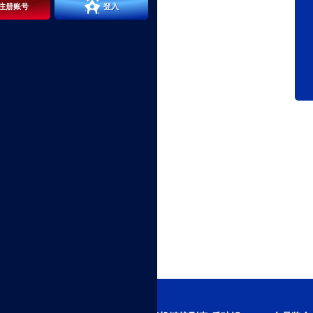
注册账号
登入