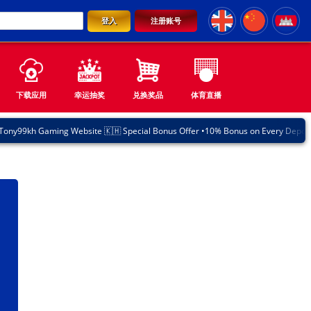
注册账号
下载应用
幸运抽奖
兑换奖品
体育直播
ny99kh Gaming Website 🇰🇭 Special Bonus Offer •10% Bonus on Every Deposit 