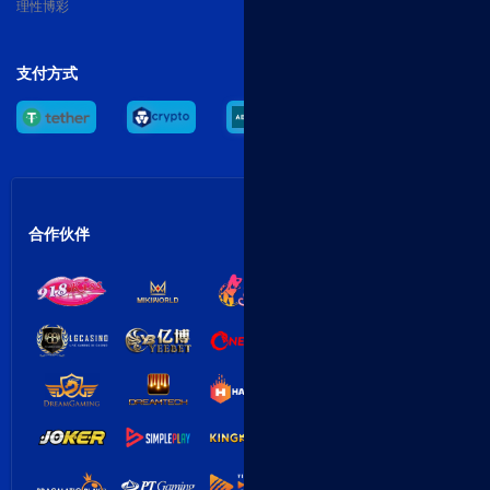
理性博彩
防破解老虎机游戏通常拥有公平均衡的中奖频率。这意味着玩家将在合理
的时间间隔内（而非很长一段时间内）获得奖金。
这样的游戏提供了更持续的获胜感觉，保持了赌徒的满意度，并防止了由
支付方式
于难以获胜而产生的挫败感。
盈利奖金功能
Tony99 网站上的防破解老虎机游戏通常都配有丰厚的奖励功能。这些功
能可以是免费旋转、互动奖励游戏、额外的百搭符号，或其他可以增加玩
家赢得大奖机会的特殊功能。
这些功能旨在提供更具吸引力的游戏体验，同时增加您获胜的机会。
广泛的投注变化
合作伙伴
广泛的投注选项是Tony99列表中防破解老虎机游戏的一大特色。这意味
着玩家可以根据自己的偏好和预算灵活选择投注额。
具有多种投注方式的游戏允许投注者更精确地设置投注，从而他们可以根
据自己的意愿控制风险水平和潜在的赢利。
游戏结果的透明化
Tony99 网站上的防崩溃老虎机游戏的一个重要特点是游戏结果透明。该
网站使用经过独立测试的随机数生成器 (RNG)，以确保游戏结果真正随机
且不可操纵。
这种透明度让投注者相信他们是在公平的环境中游戏，并且不会受到任何
有害干扰。
为了获得公平且盈利的在线赌博体验，玩家们通常会在 Tony99 网站上寻
找防作弊的老虎机游戏。清晰的玩家回报率 (RTP)、合理的中奖频率、丰
厚的奖励功能、丰富的投注种类以及透明的游戏结果等特点，都充分证明