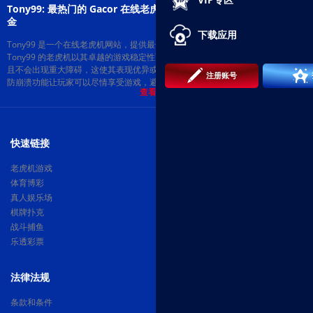
Tony99: 最热门的 Gacor 在线老虎机链接列表 反破解 100% 会员奖
金
下载应用
Tony99 是一个在线老虎机网站，提供最佳游戏体验，并附有精选链接列表。
Tony99 的老虎机以其卓越的游戏稳定性而闻名，通常能够提供稳定的游戏结果，
且不会出现重大障碍，这使其表现优异或经常带来赢钱的机会。
注册账号
防崩溃功能让玩家可以尽情享受游戏，避免突然中断。诱人的促销活动也是
查看更多
Tony99的一大特色，100%的会员奖金更能提升您的赢钱几率。该网站为在线赌
博爱好者提供安全、公平、刺激的老虎机游戏体验，使其成为在线赌博社区的热
门选择。
快速链接
Tony99
Tony99 网站上防破解老虎机游戏的 5 个特点
老虎机游戏
VIP专区
在在线赌博的世界里，玩家们通常寻找的老虎机游戏不仅有趣，而且赢率稳定且
体育博彩
联系我们
公平。玩家们真正想要避免的是隐藏的体验，例如游戏赢钱频率低或派彩不足。
真人娱乐场
下载应用
Tony99 网站以提供公平有趣的游戏体验而闻名，其中包括防破解老虎机游戏。在
棋牌扑克
联盟计划
本篇评测中，我们将为您介绍 Tony99 网站上防破解老虎机游戏的五大主要特
点。
战斗捕鱼
清晰 RTP 的可用性
乐透彩票
玩家回报率 (RTP) 是指在一定时间段内返还给玩家的总投注额的平均百分
比。Tony99 网站上的防崩溃老虎机游戏始终提供清晰公平的 RTP。
法律法规
保持联系
关于RTP百分比的信息通常可以在游戏描述或帮助部分找到。通过了解
RTP百分比，博彩玩家可以更好地决定玩哪些游戏。
条款和条件
合理的中奖频率