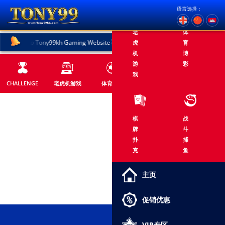
语言选择：
老
体
Welcome to Tony99kh Gaming Website 🇰🇭 Special Bonus Offer •10% Bonus on E
虎
育
机
博
游
彩
戏
CHALLENGE
老虎机游戏
体育博彩
真人娱乐场
棋牌扑克
棋
战
牌
斗
扑
捕
克
鱼
主页
促销优惠
VIP专区