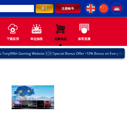
注册账号
下载应用
幸运抽奖
兑换奖品
体育直播
ony99kh Gaming Website 🇰🇭 Special Bonus Offer •10% Bonus on Every Deposi