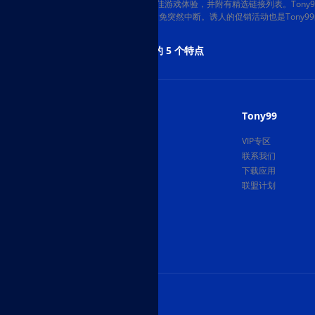
Tony99 是一个在线老虎机网站，提供最佳游戏体验，并附有精选链接列表。To
防崩溃功能让玩家可以尽情享受游戏，避免突然中断。诱人的促销活动也是Tony
Tony99 网站上防破解老虎机游戏的 5 个特点
在在线赌博的世界里，玩家们通常寻找的老虎机游戏不仅有趣，而且赢率稳定且公
Tony99 网站以提供公平有趣的游戏体验而闻名，其中包括防破解老虎机游戏。在本
清晰 RTP 的可用性
玩家回报率 (RTP) 是指在一定时间段内返还给玩家的总投注额的平均百分比。
快速链接
Tony99
关于RTP百分比的信息通常可以在游戏描述或帮助部分找到。通过了解RT
老虎机游戏
VIP专区
合理的中奖频率
体育博彩
联系我们
防破解老虎机游戏通常拥有公平均衡的中奖频率。这意味着玩家将在合理的
真人娱乐场
这样的游戏提供了更持续的获胜感觉，保持了赌徒的满意度，并防止了由于
下载应用
棋牌扑克
联盟计划
盈利奖金功能
战斗捕鱼
Tony99 网站上的防破解老虎机游戏通常都配有丰厚的奖励功能。这些
乐透彩票
这些功能旨在提供更具吸引力的游戏体验，同时增加您获胜的机会。
广泛的投注变化
广泛的投注选项是Tony99列表中防破解老虎机游戏的一大特色。这意味
具有多种投注方式的游戏允许投注者更精确地设置投注，从而他们可以根据
游戏结果的透明化
Tony99 网站上的防崩溃老虎机游戏的一个重要特点是游戏结果透明。该网
合作伙伴
这种透明度让投注者相信他们是在公平的环境中游戏，并且不会受到任何有