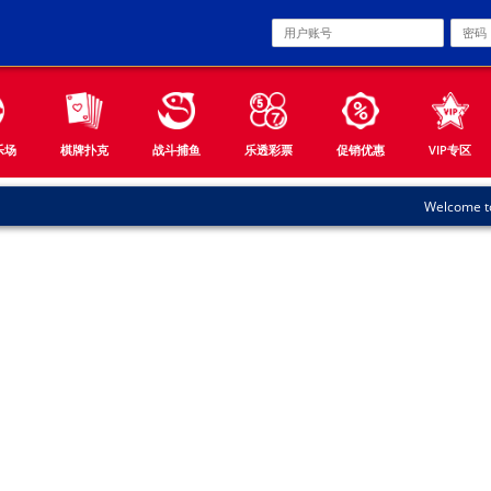
乐场
棋牌扑克
战斗捕鱼
乐透彩票
促销优惠
VIP专区
Welcome to T