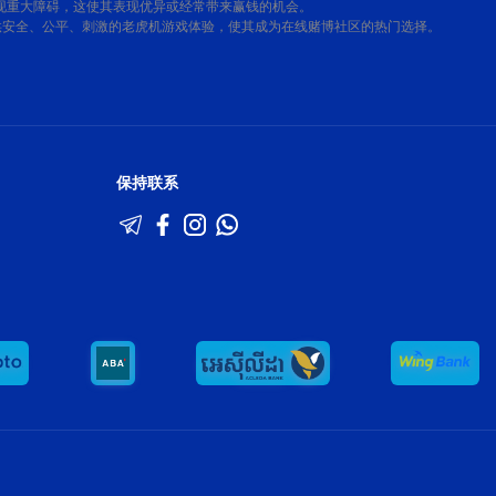
会出现重大障碍，这使其表现优异或经常带来赢钱的机会。
提供安全、公平、刺激的老虎机游戏体验，使其成为在线赌博社区的热门选择。
保持联系
会的特殊功能。